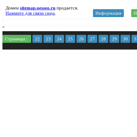
Домен
sitemap.oesseo.ru
продается.
Нажмите для связи сюда
.
Информация
Н
"
Страницы :
22
23
24
25
26
27
28
29
30
3