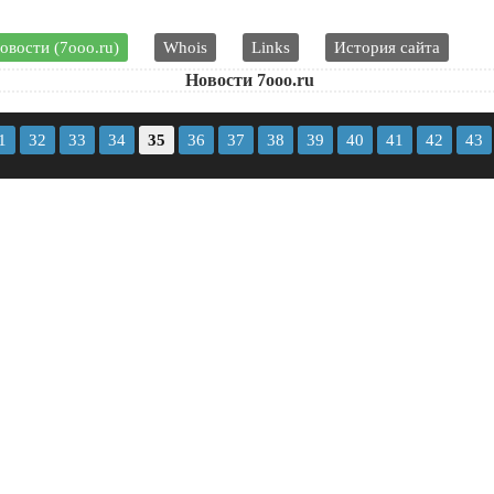
овости (7ooo.ru)
Whois
Links
История сайта
Новости 7ooo.ru
1
32
33
34
35
36
37
38
39
40
41
42
43